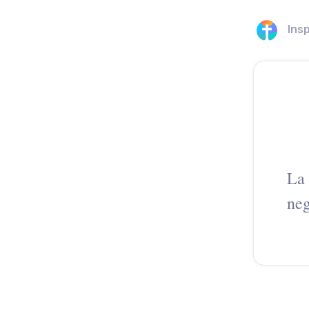
Ins
La 
neg